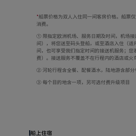
*
船票价格为双人入住同一间客房价格。船票仅
消费。
① 限指定欧洲机场、服务日期及时间，机场
间），将您送至码头登船，或至酒店入住（适
间，也可享受我们指定时间的接送机服务；您
费）。接送服务不覆盖不在行程内的酒店或火
② 河轮行程含全餐、配餐酒水，陆地游含部分
③ 每个目的地含一项，另可选付费升级项目
船上住宿