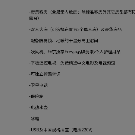
-带景客房（全船无内舱房；除标准客房外其它房型都有
露台）
-双人大床（可选择布置为2个单人床）及豪华床品
-配备防雾镜、地暖的干湿分离卫浴间
-吹风机、维京独家Freyja品牌洗漱/个人护理用品
-平板遥控电视，免费精选中文电影及电视频道
-可独立控温空调
-卫星电话
-保险箱
-电热水壶
-冰箱
-USB及中国规格插座（电压220V）