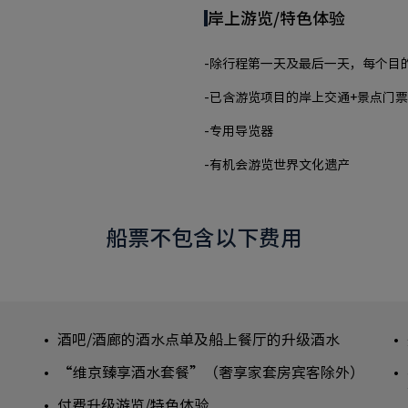
岸上游览/特色体验
-除行程第一天及最后一天，每个目
-已含游览项目的岸上交通+景点门
-专用导览器
-有机会游览世界文化遗产
船票不包含以下费用
酒吧/酒廊的酒水点单及船上餐厅的升级酒水
“维京臻享酒水套餐”（奢享家套房宾客除外）
付费升级游览/特色体验