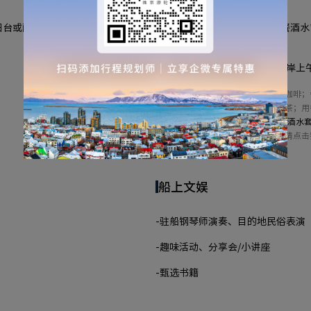
阳台或配备可滑动落地玻璃窗的法式
-游轮行程: 船上一日三餐及配餐酒
助小点心
-陆地游行程：酒店早餐全含、岸上
*船上酒水政策：
早餐免费提供茶和咖啡；
免费提供咖啡及热茶；用
买
2026年维京臻享酒水
上酒水点单权益；请点击
船上文娱
-驻船钢琴师演奏、目的地民俗表演
-趣味活动、分享会/小讲座
-甄选书籍