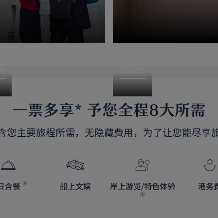
导览
船上体验
情
了解详情
一票多享
*
予您全程8大所需
含您主要旅程所需，无隐藏费用，为了让您能尽享
日含餐
船上文娱
岸上游览/特色体验
港务