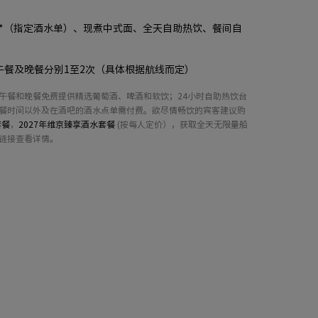
水*（指定酒水单）、现煮中式面、全天自助热饮、餐间自
午餐及晚餐分别1至2次（具体根据航线而定）
午餐和晚餐免费提供精选葡萄酒、啤酒和软饮；24小时自助热饮台
餐时间以外及在酒吧的酒水点单需付费。欲尽情畅饮的宾客建议购
套餐
，
2027年维京臻享酒水套餐
(按每人定价），获取全天无限量船
链接查看详情。